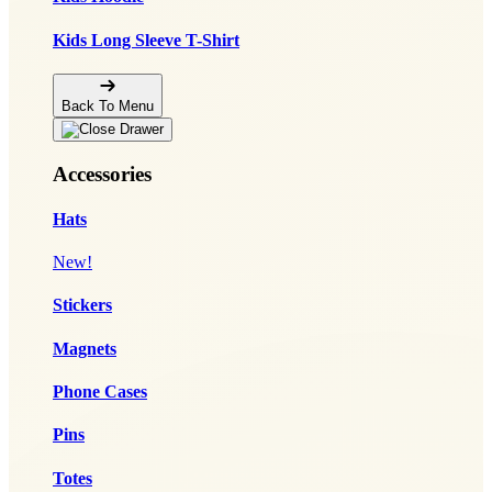
Kids Long Sleeve T-Shirt
Back To Menu
Accessories
Hats
New!
Stickers
Magnets
Phone Cases
Pins
Totes