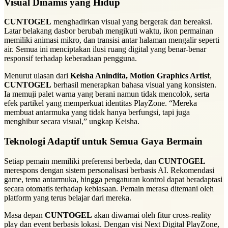
Visual Dinamis yang Hidup
CUNTOGEL
menghadirkan visual yang bergerak dan bereaksi.
Latar belakang dasbor berubah mengikuti waktu, ikon permainan
memiliki animasi mikro, dan transisi antar halaman mengalir seperti
air. Semua ini menciptakan ilusi ruang digital yang benar-benar
responsif terhadap keberadaan pengguna.
Menurut ulasan dari
Keisha Anindita, Motion Graphics Artist
,
CUNTOGEL
berhasil menerapkan bahasa visual yang konsisten.
Ia memuji palet warna yang berani namun tidak mencolok, serta
efek partikel yang memperkuat identitas PlayZone. “Mereka
membuat antarmuka yang tidak hanya berfungsi, tapi juga
menghibur secara visual,” ungkap Keisha.
Teknologi Adaptif untuk Semua Gaya Bermain
Setiap pemain memiliki preferensi berbeda, dan
CUNTOGEL
merespons dengan sistem personalisasi berbasis AI. Rekomendasi
game, tema antarmuka, hingga pengaturan kontrol dapat beradaptasi
secara otomatis terhadap kebiasaan. Pemain merasa ditemani oleh
platform yang terus belajar dari mereka.
Masa depan
CUNTOGEL
akan diwarnai oleh fitur cross-reality
play dan event berbasis lokasi. Dengan visi Next Digital PlayZone,