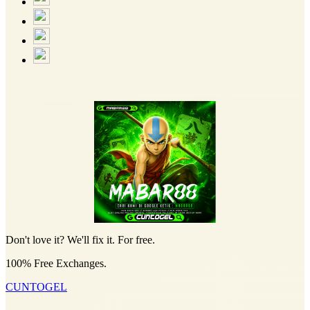
Don't love it? We'll fix it. For free.
100% Free Exchanges.
CUNTOGEL