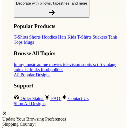
Decorate with pillows, tapestries, and more
Popular Products
T-Shirts
Shorts
Hoodies
Hats
Kids T-Shirts
Stickers
Tank
Tops
Mugs
Browse All Topics
funny
music
anime
movies
television
sports
sci-fi
vintage
animals
drinks
food
politics
All Popular Designs
Support
Order Status
FAQ
Contact Us
Shop All Designs
Update Your Browsing Preferences
Shipping Country: