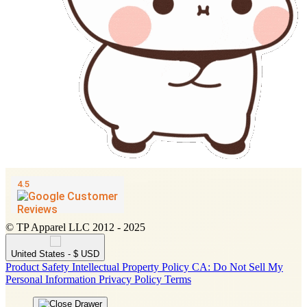
© TP Apparel LLC 2012 - 2025
United States - $ USD
Product Safety
Intellectual Property Policy
CA: Do Not Sell My
Personal Information
Privacy Policy
Terms