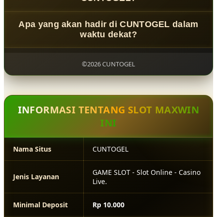
mencurigakan. Data pribadi pemain terlindungi dengan
standar industri terkini. Tim keamanan juga melakukan
CUNTOGEL
menyediakan kustomisasi tampilan yang
Apa yang akan hadir di CUNTOGEL dalam
audit rutin untuk mencegah celah baru.
cukup mendalam, dari tema warna hingga tata letak
waktu dekat?
widget. Sistem AI juga akan mempelajari preferensi
bermain dan memberikan rekomendasi yang semakin
CUNTOGEL
sedang mengembangkan integrasi cloud
akurat seiring waktu. Dengan begitu, setiap akun terasa
gaming untuk akses instan tanpa unduh, serta event
©2026 CUNTOGEL
personal dan unik.
berbasis lokasi yang memanfaatkan augmented reality.
Semua inovasi ini dijadwalkan rilis bertahap dengan
melibatkan masukan komunitas.
INFORMASI TENTANG SLOT MAXWIN
INI
Nama Situs
CUNTOGEL
GAME SLOT - Slot Online - Casino
Jenis Layanan
Live.
Minimal Deposit
Rp 10.000