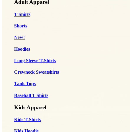
Adult Apparel
T-Shirts
Shorts
New!
Hoodies
Long Sleeve T-Shirts
Crewneck Sweatshirts
Tank Tops
Baseball T-Shirts
Kids Apparel
Kids T-Shirts
Kids Hoodie