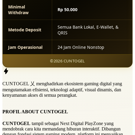
Minimal
Rp 50.000
Withdraw
Semua Bank Lokal, E-Wallet, &
Metode Deposit
QRIS
Jam Operasional
24 Jam Online Nonstop
©2026 CUNTOGEL
CUNTOGEL 乂 menghadirkan ekosistem gaming digital yang
mengutamakan efisiensi, teknologi adaptif, visual dinamis, dan
kenyamanan akses di semua perangkat.
PROFIL ABOUT CUNTOGEL
CUNTOGEL
tampil sebagai Next Digital PlayZone yang
mendobrak cara kita memandang hiburan interaktif. Dibangun
dengan fondasi sistem gaming modern, platform ini menyajikan