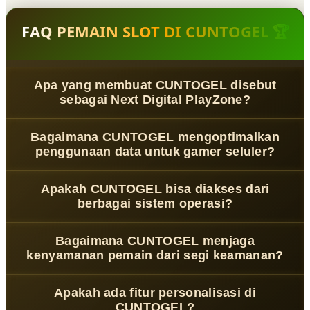
FAQ PEMAIN SLOT DI CUNTOGEL 🏆
Apa yang membuat CUNTOGEL disebut
sebagai Next Digital PlayZone?
CUNTOGEL
merangkum pengalaman gaming modern
Bagaimana CUNTOGEL mengoptimalkan
dalam satu ekosistem yang efisien dan adaptif. Dengan
penggunaan data untuk gamer seluler?
sistem yang dioptimalkan untuk berbagai perangkat,
visual dinamis, dan navigasi ringkas, platform ini benar-
CUNTOGEL
menerapkan kompresi adaptif yang bisa
Apakah CUNTOGEL bisa diakses dari
benar menjadi ruang bermain masa kini. Inilah definisi
mengurangi konsumsi data hingga 45%. Teknologi ini
berbagai sistem operasi?
PlayZone yang siap mengakomodasi gaya hidup digital.
bekerja otomatis tanpa mengurangi kualitas visual secara
signifikan. Sangat cocok untuk pemain yang sering
Ya,
CUNTOGEL
berbasis web progresif dan dapat diakses
Bagaimana CUNTOGEL menjaga
menggunakan kuota terbatas atau sinyal yang fluktuatif.
dari browser apa pun di Android, iOS, Windows, maupun
kenyamanan pemain dari segi keamanan?
macOS. Semua fitur berjalan tanpa perlu instalasi, dan
pengalaman tetap konsisten di semua platform.
Keamanan di
CUNTOGEL
didukung oleh enkripsi modern,
Apakah ada fitur personalisasi di
verifikasi dua langkah, dan notifikasi aktivitas
CUNTOGEL?