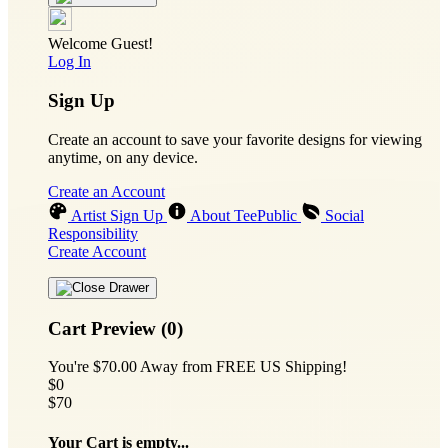
Welcome Guest!
Log In
Sign Up
Create an account to save your favorite designs for viewing
anytime, on any device.
Create an Account
Artist Sign Up
About TeePublic
Social
Responsibility
Create Account
Cart Preview (0)
You're
$70.00
Away from
FREE US Shipping!
$0
$70
Your Cart is empty...